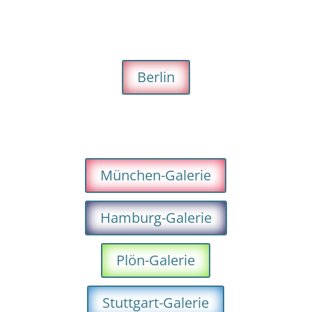
Berlin
München-Galerie
Hamburg-Galerie
Plön-Galerie
Stuttgart-Galerie